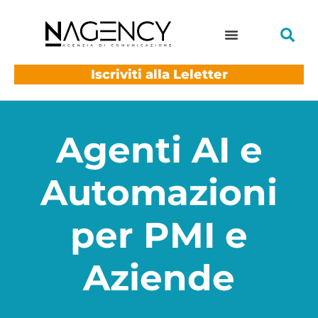
Iscriviti alla Leletter
Agenti AI e
Automazioni
per PMI e
Aziende